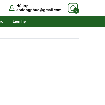
Hỗ trợ
aodongphuc@gmail.com
0
ức
Liên hệ