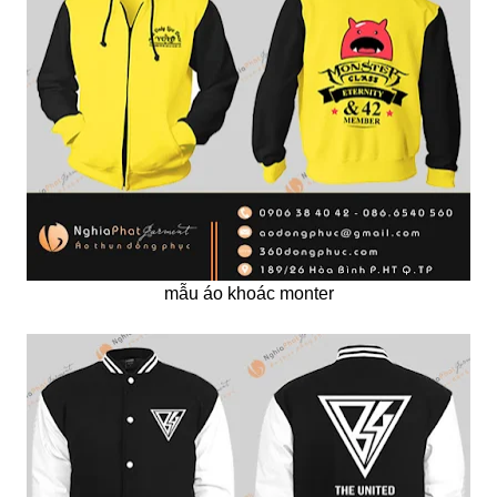
mẫu áo khoác monter