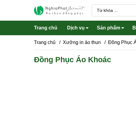
Trang chủ
Dịch vụ
Sản phẩm
B
Trang chủ
/
Xưởng in áo thun
/
Đồng Phục 
Đồng Phục Áo Khoác
Áo lớp, đồng phục lớp
Áo sơ
Áo thun có cổ, polo
Áo gh
Áo thun cổ tròn, tim
Quần 
Áo khoác
Vest 