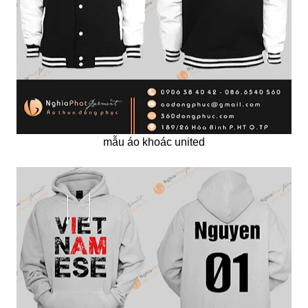
mẫu áo khoác united