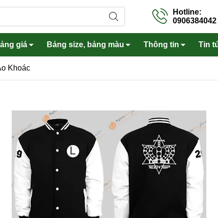
Hotline:
0906384042
ảng giá
Bảng size, bảng màu
Thông tin
Tin t
Áo Khoác
Áo gió
 mi đồng phục
Bảo hộ lao động
i lê, khoác khỉ
Tạp dề, nón
tây, váy A
Áo Spa, áo bếp
1 lớp, 2 lớp
Ba lô, túi xách