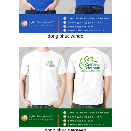
dong phuc windo
dong phuc getgreen