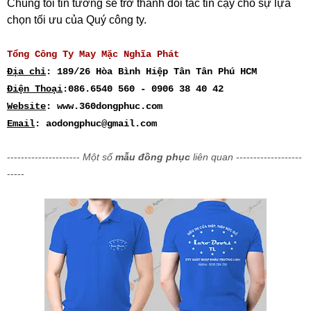
Chúng tôi tin tưởng sẽ trở thành đối tác tin cậy cho sự lựa
chọn tối ưu của Quý công ty.
Tổng Công Ty May Mặc Nghĩa Phát
Địa chỉ
: 189/26 Hòa Bình Hiệp Tân Tân Phú HCM
Điện Thoại
:086.6540 560 - 0906 38 40 42
Website
: www.360dongphuc.com
Email
: aodongphuc@gmail.com
---------------------
Một số
mẫu đồng phục
liên quan
-------------------
-----