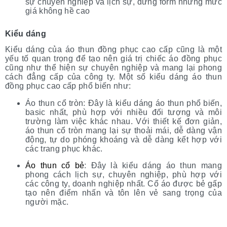
sự chuyên nghiệp và lịch sự, đứng form nhưng mức
giá không hề cao
Kiểu dáng
Kiểu dáng của áo thun đồng phục cao cấp cũng là một
yếu tố quan trọng để tạo nên giá trị chiếc áo đồng phục
cũng như thể hiện sự chuyên nghiệp và mang lại phong
cách đẳng cấp của công ty. Một số kiểu dáng áo thun
đồng phục cao cấp phổ biến như:
Áo thun cổ tròn: Đây là kiểu dáng áo thun phổ biến,
basic nhất, phù hợp với nhiều đối tượng và môi
trường làm việc khác nhau. Với thiết kế đơn giản,
áo thun cổ tròn mang lại sự thoải mái, dễ dàng vận
động, tự do phóng khoáng và dễ dàng kết hợp với
các trang phục khác.
Áo thun cổ bẻ
: Đây là kiểu dáng áo thun mang
phong cách lịch sự, chuyên nghiệp, phù hợp với
các công ty, doanh nghiệp nhất. Cổ áo được bẻ gấp
tạo nên điểm nhấn và tôn lên vẻ sang trọng của
người mặc.