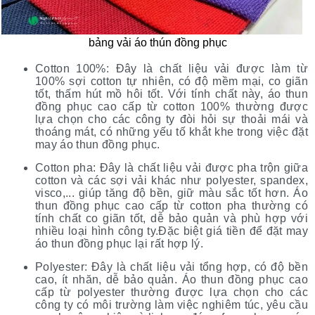
bảng vải áo thún đồng phục
Cotton 100%: Đây là chất liệu vải được làm từ
100% sợi cotton tự nhiên, có độ mềm mại, co giãn
tốt, thấm hút mồ hôi tốt. Với tính chất này, áo thun
đồng phục cao cấp từ cotton 100% thường được
lựa chọn cho các công ty đòi hỏi sự thoải mái và
thoáng mát, có những yếu tố khắt khe trong việc đặt
may áo thun đồng phục.
Cotton pha: Đây là chất liệu vải được pha trộn giữa
cotton và các sợi vải khác như polyester, spandex,
visco,... giúp tăng độ bền, giữ màu sắc tốt hơn. Áo
thun đồng phục cao cấp từ cotton pha thường có
tính chất co giãn tốt, dễ bảo quản và phù hợp với
nhiều loại hình công ty.Đặc biệt giá tiền để đặt may
áo thun đồng phục lại rất hợp lý.
Polyester: Đây là chất liệu vải tổng hợp, có độ bền
cao, ít nhăn, dễ bảo quản. Áo thun đồng phục cao
cấp từ polyester thường được lựa chọn cho các
công ty có môi trường làm việc nghiêm túc, yêu cầu