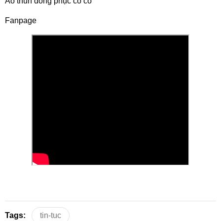
Áo thun đồng phục có cổ
Fanpage
Tags:
tin-tuc