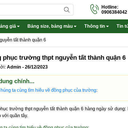
Hotline:
0906384042
ảng giá
Bảng size, bảng màu
Thông tin
Tin t
guyễn tất thành quận 6
 phục trường thpt nguyễn tất thành quận 6
Áo gió
 mi đồng phục
ởi:
Admin - 26/12/2023
Bảo hộ lao động
i lê, khoác khỉ
Tạp dề, nón
dung chính...
tây, váy A
Áo Spa, áo bếp
húng ta cùng tìm hiểu về đồng phục của trường:
1 lớp, 2 lớp
Ba lô, túi xách
hục trường thpt nguyễn tất thành quận 6 hàng ngày sử dụng: 
 với quần tây.
 ta cùng tìm hiểu về đồng phục của trường: