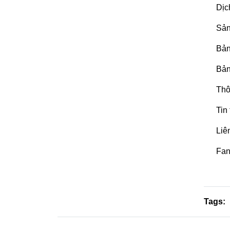
Dịc
Sản
Bản
Bản
Thô
Tin
Liê
Fan
Tags: