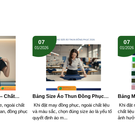
07
01/2026
ize Áo Thun Đồng Phục
Bảng Màu Vải Cá Sấu May Đ
huẩn Thực Tế, Dễ Chọn, Ít
Phục Theo Yêu Cầu
 may đồng phục, ngoài chất liệu
Khi đặt may áo thun đồng phục, 
sắc, chọn đúng size áo là yếu tố
chất liệu và kiểu dáng, màu vải là
nh áo m...
ảnh hưởng trực ...