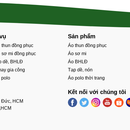
 vụ
Sản phẩm
 thun đồng phục
Áo thun đồng phục
 sơ mi đồng phục
Áo sơ mi
p dề, BHLĐ
Áo BHLĐ
may gia công
Tạp dề, nón
 polo
Áo polo thời trang
Kết nối với chúng tôi
ủ Đức, HCM
h,HCM