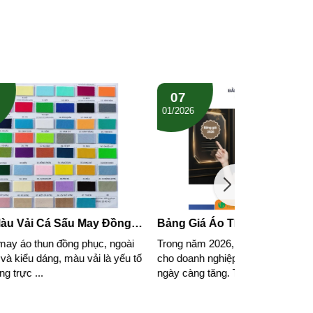
07
07
01/2026
01/2026
ồng
Bảng Giá Áo Thun Đồng Phục 2026
Bảng Giá Áo
– Áo Thun Cổ Tròn
– Áo Thun Cổ
ngoài
Trong năm 2026, nhu cầu may đồng phục
Khi công ty, do
360ĐồngPhụ
 yếu tố
cho doanh nghiệp, cửa hàng, đội nhóm
cafe hay đội n
ngày càng tăng. Trong đó,...
phục, bảng giá .