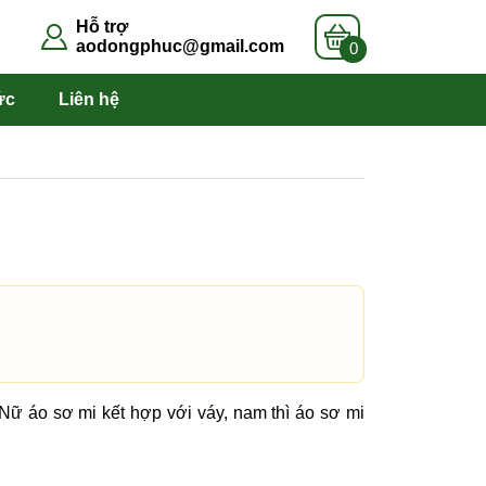
Hỗ trợ
aodongphuc@gmail.com
0
ức
Liên hệ
Nữ áo sơ mi kết hợp với váy, nam thì áo sơ mi