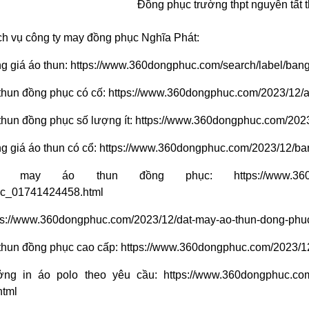
Đồng phục trường thpt nguyễn tất 
ch vụ công ty may đồng phục Nghĩa Phát:
g giá áo thun:
https://www.360dongphuc.com/search/label/bang
thun đồng phục có cố:
https://www.360dongphuc.com/2023/12/a
thun đồng phục số lượng ít:
https://www.360dongphuc.com/2023/
g giá áo thun có cổ:
https://www.360dongphuc.com/2023/12/bang
ặt may áo thun đồng phục:
https://www.3
c_01741424458.html
ps://www.360dongphuc.com/2023/12/dat-may-ao-thun-dong-phu
thun đồng phục cao cấp:
https://www.360dongphuc.com/2023/1
ng in áo polo theo yêu cầu:
https://www.360dongphuc.com/
html