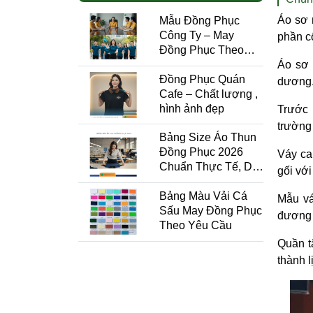
Áo sơ 
Mẫu Đồng Phục
Công Ty – May
phần cổ
Đồng Phục Theo
Yêu Cầu Tại Xưởng
Áo sơ 
Đồng Phục Quán
HCM
dương.
Cafe – Chất lượng ,
hình ảnh đẹp
Trước 
trường
Bảng Size Áo Thun
Đồng Phục 2026
Váy c
Chuẩn Thực Tế, Dễ
gối vớ
Chọn, Ít Sai Số
Bảng Màu Vải Cá
Mẫu vá
Sấu May Đồng Phục
đương 
Theo Yêu Cầu
Quần t
thành l