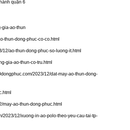
thành quận 6
-gia-ao-thun
o-thun-dong-phuc-co-co.html
12/ao-thun-dong-phuc-so-luong-it.html
-gia-ao-thun-co-tru.html
60dongphuc.com/2023/12/dat-may-ao-thun-dong-
c.html
2/may-ao-thun-dong-phuc.html
2023/12/xuong-in-ao-polo-theo-yeu-cau-tai-tp-