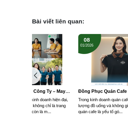
Bài viết liên quan:
08
07
01/2026
01/2026
Ty – May
Đồng Phục Quán Cafe – Chất
Bảng S
Cầu Tại
lượng , hình ảnh đẹp
2026 C
nh hiện đại,
Trong kinh doanh quán cafe, ngoài chất
Khi đặt
Sai Số
hỉ là trang
lượng đồ uống và không gian, đồng phục
và màu 
...
quán cafe là yếu tố gó...
quyết đị