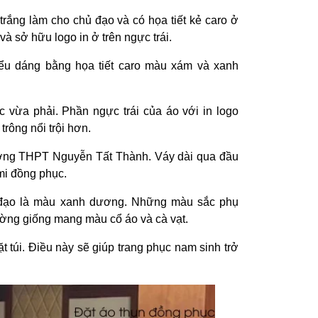
rắng làm cho chủ đạo và có họa tiết kẻ caro ở
à sở hữu logo in ở trên ngực trái.
ểu dáng bằng họa tiết caro màu xám và xanh
 vừa phải. Phần ngực trái của áo với in logo
ông nổi trội hơn.
ường THPT Nguyễn Tất Thành. Váy dài qua đầu
mi đồng phục.
ủ đạo là màu xanh dương. Những màu sắc phụ
ờng giống mang màu cổ áo và cà vạt.
 túi. Điều này sẽ giúp trang phục nam sinh trở