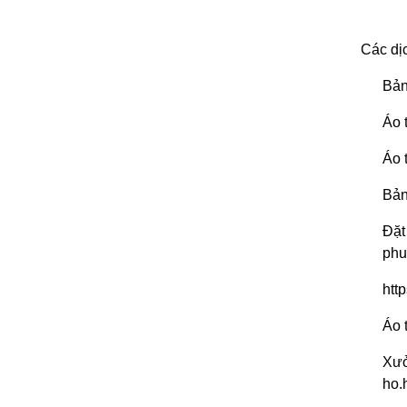
Các dị
Bản
Áo 
Áo 
Bản
Đ
phu
htt
Áo 
Xưở
ho.