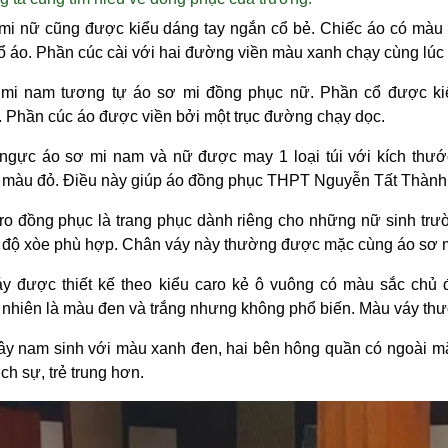
mi nữ cũng được kiểu dáng tay ngắn cổ bẻ. Chiếc áo có màu t
 áo. Phần cúc cài với hai đường viền màu xanh chạy cùng lúc v
mi nam tương tự áo sơ mi đồng phục nữ. Phần cổ được ki
 Phần cúc áo được viền bởi một trục đường chạy dọc.
ngực áo sơ mi nam và nữ được may 1 loại túi với kích thước
 màu đỏ. Điều này giúp áo đồng phục THPT Nguyễn Tất Thành tr
aro
đồng phục
là trang phục dành riêng cho những nữ sinh tr
i độ xòe phù hợp. Chân váy này thường được mặc cùng áo sơ 
y được thiết kế theo kiểu caro kẻ ô vuông có màu sắc ch
nhiên là màu đen và trắng nhưng không phổ biến. Màu váy thư
ây nam sinh với màu xanh đen, hai bên hông quần có ngoài mặt
ịch sự, trẻ trung hơn.