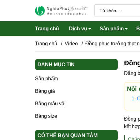
Trang chủ
Dịch vụ
Sản phẩm
B
Trang chủ
/
Video
/
Đồng phục trường thpt n
Đồng
Áo lớp, đồng phục lớp
DANH MỤC TIN
Áo sơ
Đăng b
Áo thun có cổ, polo
Sản phẩm
Áo gh
Áo thun cổ tròn, tim
Nội 
Bảng giá
Quần 
Áo khoác
C
Vest 
Bảng màu vải
Bảng size
Đồng p
kết hợp
CÓ THỂ BẠN QUAN TÂM
Chúng