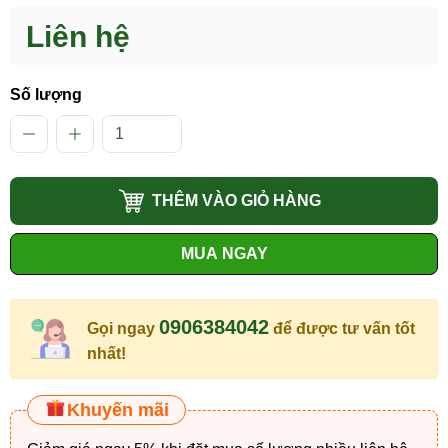
Liên hệ
Số lượng
THÊM VÀO GIỎ HÀNG
MUA NGAY
0906384042
Gọi ngay
để được tư vấn tốt
nhất!
Khuyến mãi