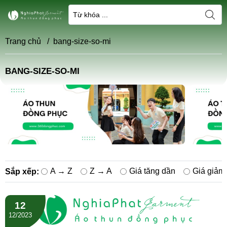
Trang chủ
/
bang-size-so-mi
BANG-SIZE-SO-MI
A → Z
Z → A
Giá tăng dần
Giá giảm
Sắp xếp:
12
12/2023